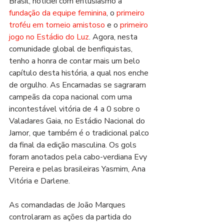
Brasil, noticiei com entusiasmo a 
fundação da equipe feminina
, o 
primeiro 
troféu em torneio amistoso
 e o 
primeiro 
jogo no Estádio do Luz
. Agora, nesta 
comunidade global de benfiquistas, 
tenho a honra de contar mais um belo 
capítulo desta história, a qual nos enche 
de orgulho. As Encarnadas se sagraram 
campeãs da copa nacional com uma 
incontestável vitória de 4 a 0 sobre o 
Valadares Gaia, no Estádio Nacional do 
Jamor, que também é o tradicional palco 
da final da edição masculina. Os gols 
foram anotados pela cabo-verdiana Evy 
Pereira e pelas brasileiras Yasmim, Ana 
Vitória e Darlene.
As comandadas de João Marques 
controlaram as ações da partida do 