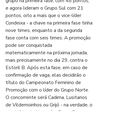
grupo na primeira fase, com 48 pontos, 
e agora lideram o Grupo Sul com 21 
pontos, oito a mais que o vice-líder 
Condeixa - a chave na primeira fase tinha 
nove times, enquanto a da segunda 
fase conta com seis times. A promoção 
pode ser conquistada 
matematicamente na próxima jornada, 
mais precisamente no dia 29, contra o 
Estoril B. Após esta fase, em caso de 
confirmação de vaga, elas decidirão o 
título do Campeonato Feminino de 
Promoção com o líder do Grupo Norte. 
O concorrente será Cadima, Lusitanos 
de Vildemoinhos ou Grijó - na verdade, o 
atual líder do Norte é o Braga B, mas 
elas não podem subir de divisão porque 
o time principal joga o primeiro escalão.