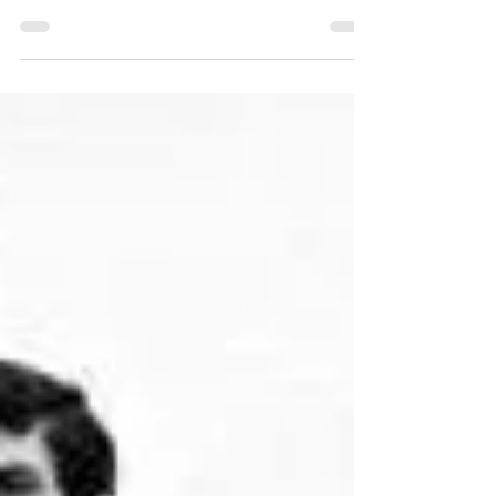
Luís Francisco Prates
19 de mai. de 2019
4 min de leitura
Benfica reconquista Portugal com
futebol bonito e sangue nos olhos
O técnico Bruno Miguel Silva do Nascimento,
que adotou o sobrenome Lage em
homenagem ao seu pai, Fernando, tinha uma
enorme bagunça para...