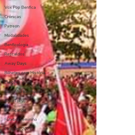
Vox Pop Benfica
Crónicas
Patreon
Modalidades
Benficologia
Rescaldos
Away Days
Bilhetes com História
Eleições 2020
Cantinho Benfiquista
#AtéTokyo
Benficando
Futebol Feminino
Eleições 2021