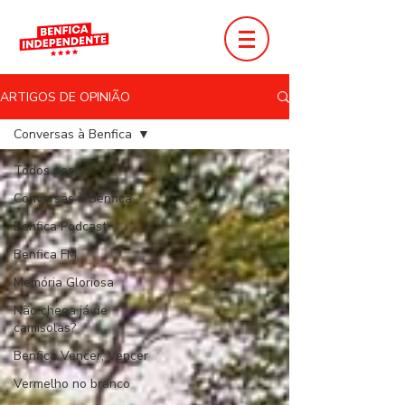
ARTIGOS DE OPINIÃO
Conversas à Benfica
Todos posts
Conversas à Benfica
Benfica Podcast
Benfica FM
Memória Gloriosa
Não chega já de
camisolas?
Benfica Vencer, Vencer
Vermelho no branco