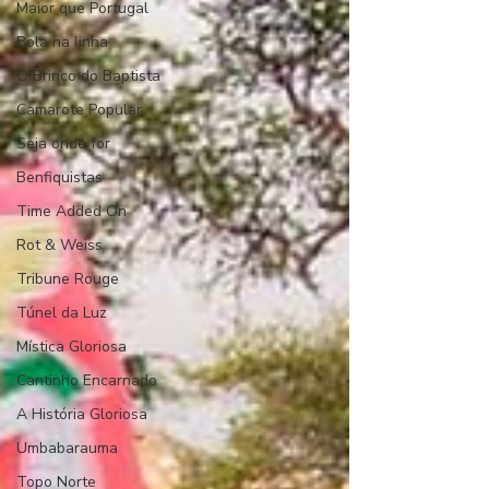
Maior que Portugal
Bola na linha
O Brinco do Baptista
Camarote Popular
Seja onde for
Benfiquistas
Time Added On
Rot & Weiss
Tribune Rouge
Túnel da Luz
Mística Gloriosa
Cantinho Encarnado
A História Gloriosa
Umbabarauma
Topo Norte