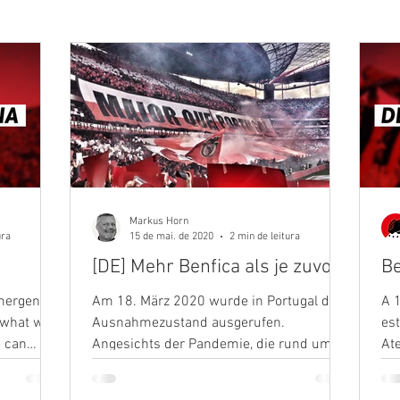
Benfica Vencer, Vencer
Vermelho no branco
linha
O Brinco do Baptista
Camarote Popular
Time Added On
Rot & Weiss
Tribune Rouge
Markus Horn
ura
15 de mai. de 2020
2 min de leitura
[DE] Mehr Benfica als je zuvor
Be
sa
Cantinho Encarnado
A História Gloriosa
emergency
Am 18. März 2020 wurde in Portugal der
A 
n what was
Ausnahmezustand ausgerufen.
es
e can
Angesichts der Pandemie, die rund um
At
Vox Pop Benfica
Crónicas
Patreon
Modalida
den Globus die Schlagzeilen...
po