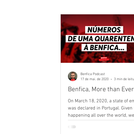
Não chega já de camisolas?
Maior que Portugal
Bola na 
Seja onde for
Benfiquistas
Benfica Podcast
17 de mai. de 2020
3 min de leit
Benfica, More than Ever
Túnel da Luz
Mística Glorio
On March 18, 2020, a state of 
was declared in Portugal. Give
happening all over the world, w
Umbabarauma
Topo Norte
hardly say it was a...