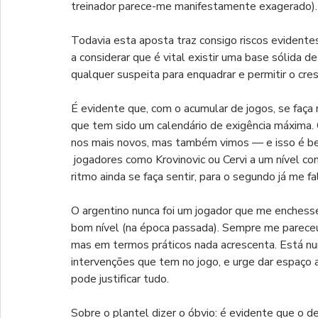
treinador parece-me manifestamente exagerado).
Todavia esta aposta traz consigo riscos evidentes
a considerar que é vital existir uma base sólida d
qualquer suspeita para enquadrar e permitir o cre
É evidente que, com o acumular de jogos, se faça 
que tem sido um calendário de exigência máxima. 
nos mais novos, mas também vimos — e isso é 
 jogadores como Krovinovic ou Cervi a um nível confrangedor. Se para o primeiro eu acredito que a falta de 
ritmo ainda se faça sentir, para o segundo já me fa
O argentino nunca foi um jogador que me enchesse
bom nível (na época passada). Sempre me pareceu 
mas em termos práticos nada acrescenta. Está n
intervenções que tem no jogo, e urge dar espaço a
pode justificar tudo.
Sobre o plantel dizer o óbvio: é evidente que o d