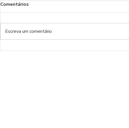
Comentários
Escreva um comentário
O Rui Costa, a ex-Doce e o
Vertonghen 
Reinaldo
três”